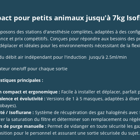
act pour petits animaux jusqu'à 7kg Isof
osons des stations d'anesthésie complètes, adaptées à des configur
nce et prix compétitifs. Conçues pour répondre aux besoins des pro
 déplacer et idéales pour les environnements nécessitant de la flexib
du débit air indépendant pour l'induction jusqu'à 2.5ml/min
eur one/off pour chaque sortie
stiques principales :
n compact et ergonomique :
Facile à installer et déplacer, parfait
lence et évolutivité :
Versions de 1 à 5 masques, adaptées à diver
cobayes).
té / Isoflurane :
Système de récupération des gaz halogénés avec fi
er la saturation du filtre et déterminer son remplacement ou régé
n de purge manuelle :
Permet de vidanger en toute sécurité les gaz
sition pour le personnel et assurant une sortie sécurisée du sujet.