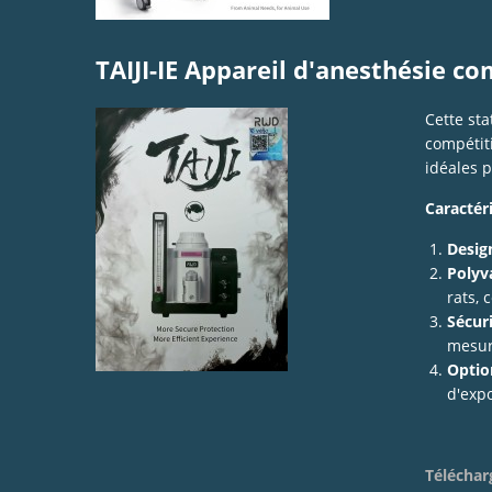
TAIJI-IE Appareil d'anesthésie c
Cette sta
compétiti
idéales p
Caractéri
Desig
Polyva
rats, 
Sécuri
mesur
Optio
d'expo
Télécharg