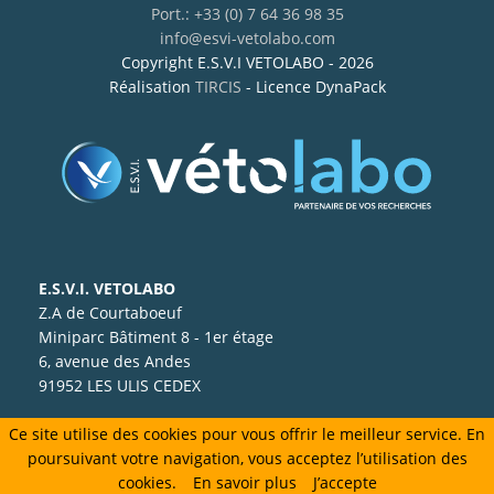
Port.: +33 (0) 7 64 36 98 35
info@esvi-vetolabo.com
Copyright E.S.V.I VETOLABO - 2026
Réalisation
TIRCIS
- Licence DynaPack
E.S.V.I. VETOLABO
Z.A de Courtaboeuf
Miniparc Bâtiment 8 - 1er étage
6, avenue des Andes
91952 LES ULIS CEDEX
Ce site utilise des cookies pour vous offrir le meilleur service. En
poursuivant votre navigation, vous acceptez l’utilisation des
cookies.
En savoir plus
J’accepte